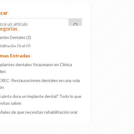
car
egorías
antes Dentales
(2)
bilitación Oral
(2)
imas Entradas
plantes dentales Straumann en Clínica
den
REC: Restauraciones dentales en una sola
ón
uánto dura un implante dental? Todo lo que
sitas saber.
ñales de que necesitas rehabilitación oral