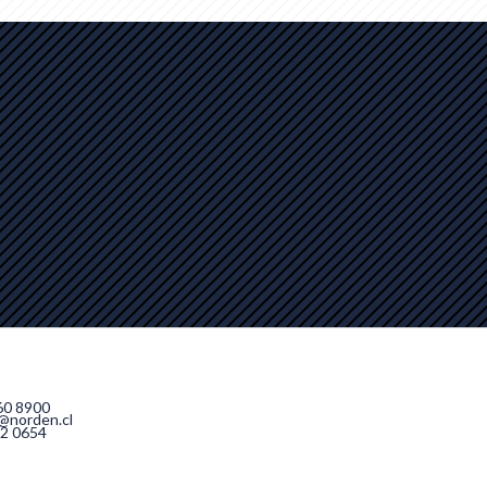
por
60 8900
@norden.cl
2 0654