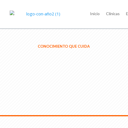
Inicio
Clínicas
E
CONOCIMIENTO QUE CUIDA
sonrisa
Descubre tips de salud bucal, estética dental y
para cuidar y mejorar tu sonrisa. Contenido cre
especialistas certificados.