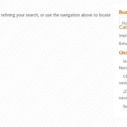
Bus
refining your search, or use the navigation above to locate
Cat
Impl
Reha
Últ
Im
Nor
CE
sesi
¿C
nece
Se