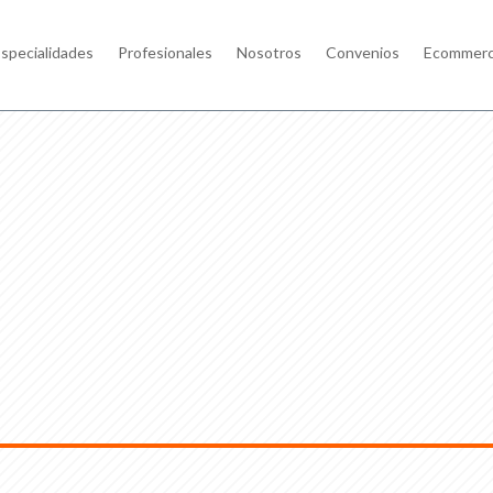
specialidades
Profesionales
Nosotros
Convenios
Ecommer
 tratamientos innovadores
ado por nuestros