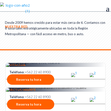
Desde 2009 hemos crecido para estar más cerca de ti. Contamos con
NUESTRA RED
8 sucursales estratégicamente ubicadas en toda la Región
Metropolitana — con fácil acceso en metro, bus o auto.
Horario:
Lunes a Viernes de 8:45 a 19:00 hrs Sábado de 9:15 a
Vitacura
​​Av.Manquehue Norte 1931, Vitacura.
VITACURA
13:45 hrs.
Teléfono:
+562 22 60 8900
Reserva tu hora
Horario:
Lunes a Viernes de 8:45 a 19:00 hrs Sábado de 9:15 a
Peñalolén
Av. Tobalaba 12175, Local 215
SECTOR ORIENTE
13:45 hrs.
Teléfono:
+562 22 60 8900
Reserva tu hora